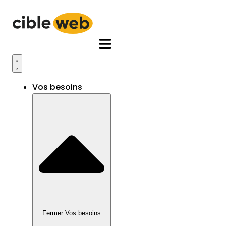
Aller
au
contenu
Vos besoins
Fermer Vos besoins