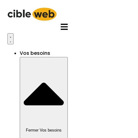
Aller
au
contenu
Vos besoins
Fermer Vos besoins