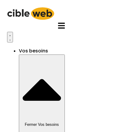
Aller
au
contenu
Vos besoins
Fermer Vos besoins