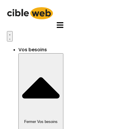
Aller
au
contenu
Vos besoins
Fermer Vos besoins