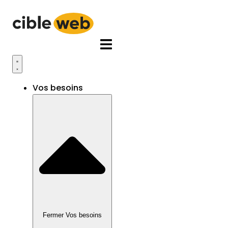
Aller
au
contenu
Vos besoins
Fermer Vos besoins