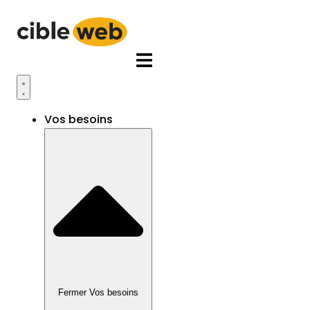
Aller
au
contenu
Vos besoins
Fermer Vos besoins