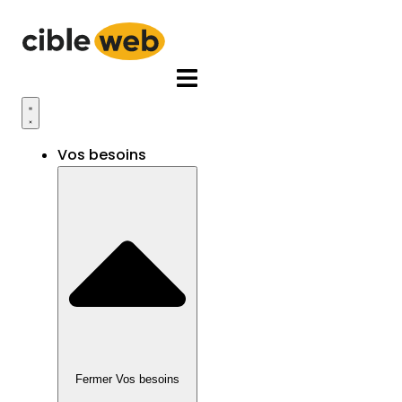
Aller
au
contenu
Vos besoins
Fermer Vos besoins