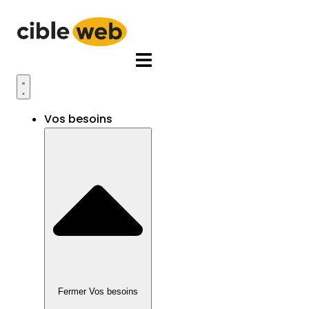
Aller
au
contenu
Vos besoins
Fermer Vos besoins