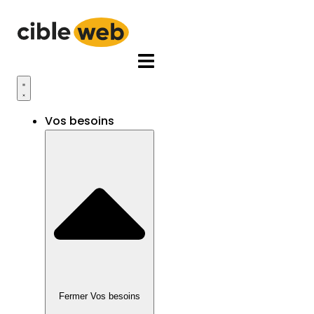
Aller
au
contenu
Vos besoins
Fermer Vos besoins