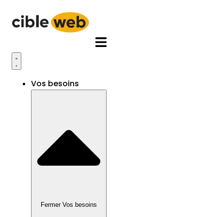
Aller
au
contenu
Vos besoins
Fermer Vos besoins