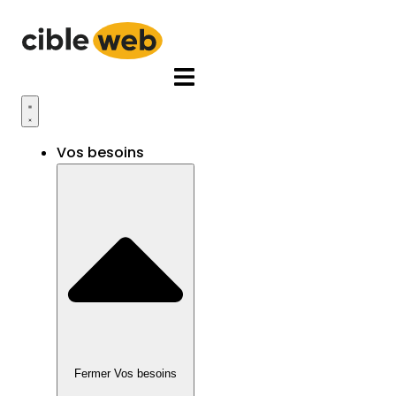
Aller
au
contenu
Vos besoins
Fermer Vos besoins