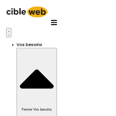
Aller
au
contenu
Vos besoins
Fermer Vos besoins