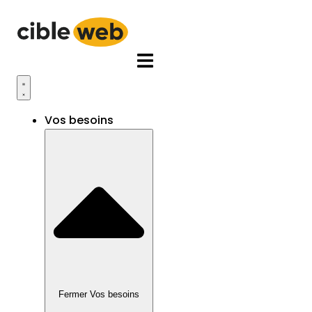
Aller
au
contenu
Vos besoins
Fermer Vos besoins