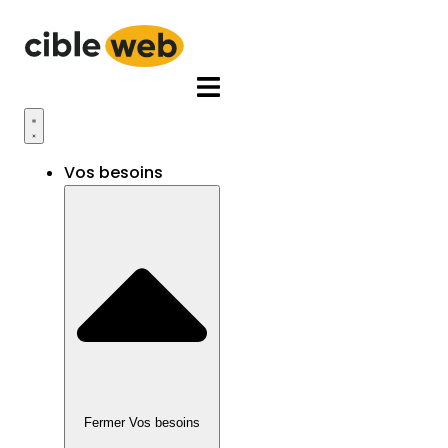
Aller
au
contenu
Vos besoins
Fermer Vos besoins