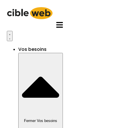
Aller
au
contenu
Vos besoins
Fermer Vos besoins