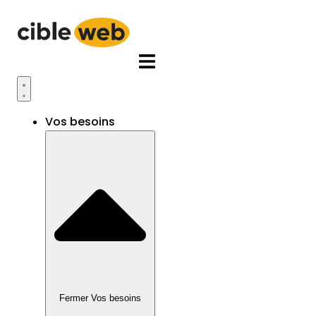
Aller
au
contenu
Vos besoins
Fermer Vos besoins