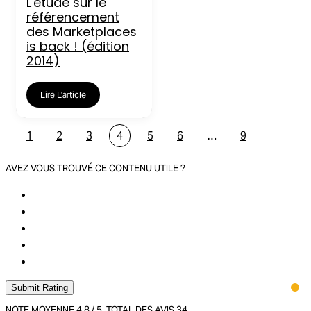
L'étude sur le
référencement
des Marketplaces
is back ! (édition
2014)
Lire L'article
1
2
3
4
5
6
…
9
AVEZ VOUS TROUVÉ CE CONTENU UTILE ?
Submit Rating
NOTE MOYENNE
4.8
/ 5. TOTAL DES AVIS
34