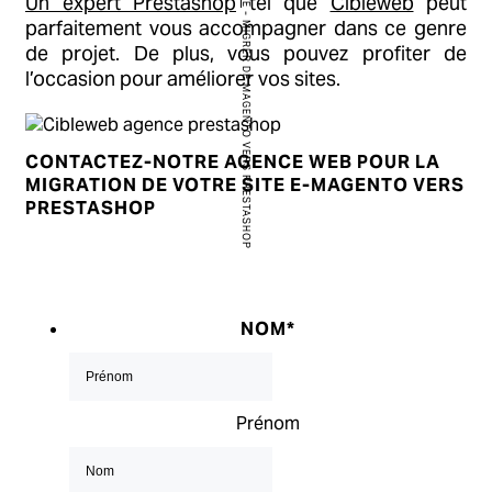
Un expert Prestashop
tel que
Cibleweb
peut
-
parfaitement vous accompagner dans ce genre
MIGRER DE MAGENTO VERS PRESTASHOP
de projet. De plus, vous pouvez profiter de
l’occasion pour améliorer vos sites.
CONTACTEZ-NOTRE AGENCE WEB POUR LA
MIGRATION DE VOTRE SITE E-MAGENTO VERS
PRESTASHOP
NOM
*
Prénom