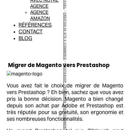
ACCUEIL
AVEC NOTRE
AGENCE
AGENCE
-
CRÉATION DE SITE E-COMMERCE
AMAZON
RÉFÉRENCES
CONTACT
BLOG
-
Migrer de Magento vers Prestashop
PRESTASHOP, CRÉATION DE SITE E-COMMERCE
Vous avez fait le choix de migrer de Magento
vers Prestashop ? Eh bien, sachez que vous avez
pris la bonne décision. Magento a bien changé
depuis son achat par Adobe et Prestashop est
très réputée pour sa gratuité, son ergonomie et
ses nombreuses fonctionnalités.