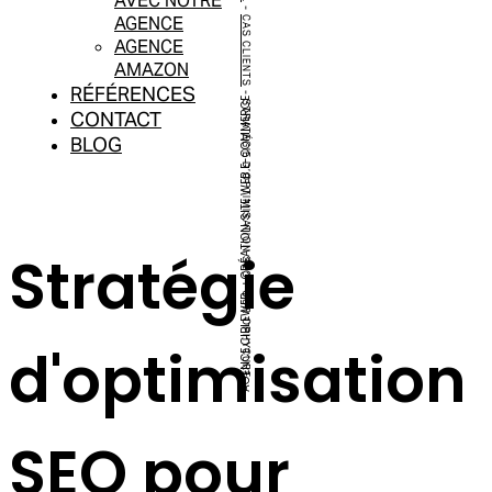
AVEC NOTRE
-
AGENCE
CAS CLIENTS
AGENCE
AMAZON
RÉFÉRENCES
-
AGENCE CIBLEWEB – CRÉATION SITE WEB E-COMMERCE
STRATÉGIE D’OPTIMISATION SEO POUR OPHYCURE
CONTACT
BLOG
Stratégie
d'optimisation
SEO pour