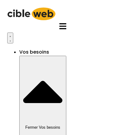
Aller
au
contenu
Vos besoins
Fermer Vos besoins