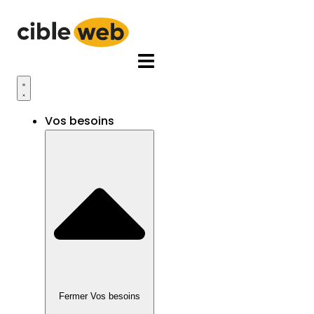
Aller
au
contenu
Vos besoins
Fermer Vos besoins