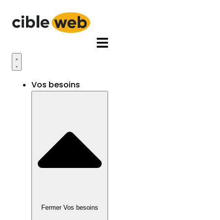
Aller
au
contenu
Vos besoins
Fermer Vos besoins