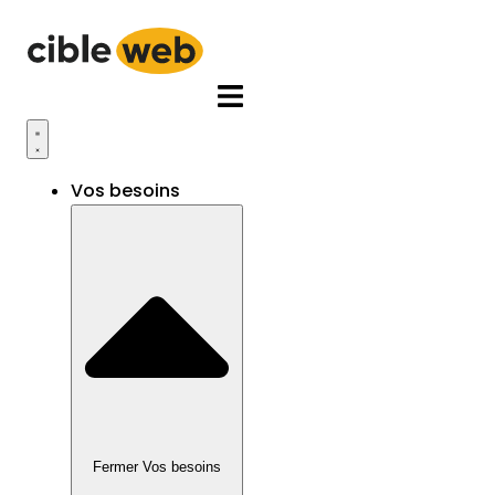
Aller
au
contenu
Vos besoins
Fermer Vos besoins