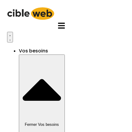
Aller
au
contenu
Vos besoins
Fermer Vos besoins