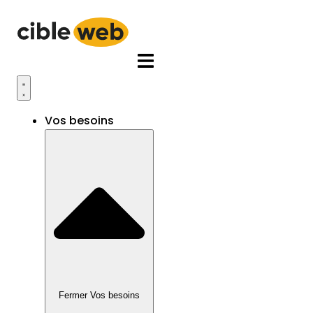
Aller
au
contenu
Vos besoins
Fermer Vos besoins