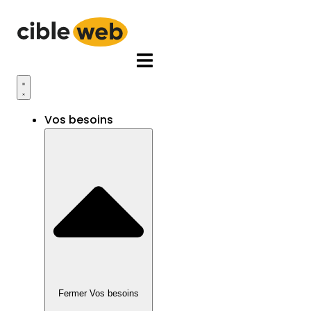
Aller
au
contenu
Vos besoins
Fermer Vos besoins