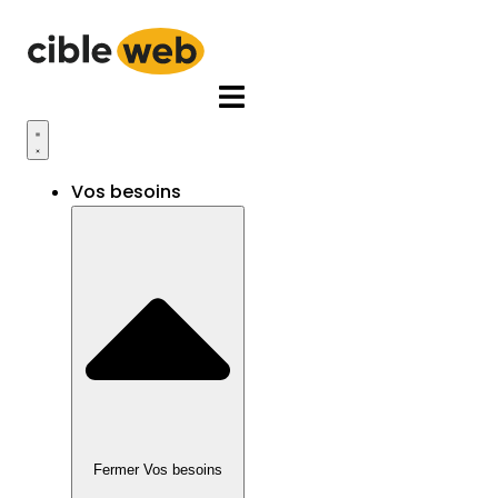
Aller
au
contenu
Vos besoins
Fermer Vos besoins