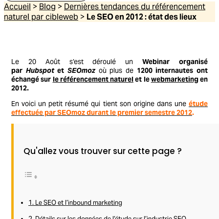
Accueil
>
Blog
>
Dernières tendances du référencement
naturel par cibleweb
>
Le SEO en 2012 : état des lieux
Le 20 Août s’est déroulé un
Webinar organisé
par
Hubspot
et
SEOmoz
où plus de
1200 internautes ont
échangé sur
le référencement naturel
et le
webmarketing
en
2012.
En voici un petit résumé qui tient son origine dans une
étude
effectuée par SEOmoz durant le premier semestre 2012
.
Qu'allez vous trouver sur cette page ?
1. Le SEO et l’inbound marketing
2. Détails sur les données de l’étude sur l’industrie SEO