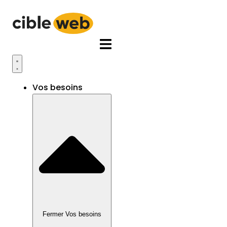
Aller
au
contenu
Vos besoins
Fermer Vos besoins