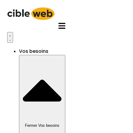
Aller
au
contenu
Vos besoins
Fermer Vos besoins