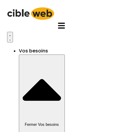
Aller
au
contenu
Vos besoins
Fermer Vos besoins